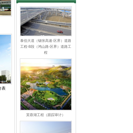
）
泰伯大道（锡张高速-区界）道路
工程-B段（鸿山路-区界）道路工
程
价表
芙蓉湖工程（跟踪审计）