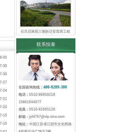
石庄启港苑三期拆迁安置房工程
联系恒泰
8-05
7-30
7-30
7-27
400-8289-380
全国咨询热线：
7-24
电话：
0510-86859218
7-21
15861644977
7-20
传真：
0510-81665128
7-15
邮箱：
jyht757@vip.sina.com
7-10
地址：
中国江苏省江阴市文化西路
4号新百业广场北7楼
7-07