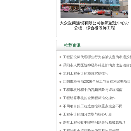
大众医药连锁有限公司物流配送中心办
公楼、综合楼装饰工程
推荐资讯
工程招投标代理哪些行为会被认定为串通投
溧阳市人民医院神经外科监护病房改造项目
磋商公告
水利工程审计的核减实操技巧
江阴市税务局2026年员工节日福利采购项
告
工程审核过程中的高频风险与避坑指南
工程结算审核的全流程标准化操作
不同项目的工程造价控制重点完全不同
工程审计的细分类型与核心职责
别墅工程验收中哪些问题最容易被忽视？
工程验收全流程验收的完整执行步骤