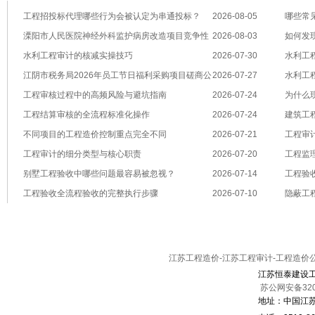
工程招投标代理哪些行为会被认定为串通投标？
2026-08-05
哪些常
溧阳市人民医院神经外科监护病房改造项目竞争性
2026-08-03
如何发
磋商公告
水利工程审计的核减实操技巧
2026-07-30
水利工
江阴市税务局2026年员工节日福利采购项目磋商公
2026-07-27
水利工
告
工程审核过程中的高频风险与避坑指南
2026-07-24
为什么
工程结算审核的全流程标准化操作
2026-07-24
的环节？
建筑工
不同项目的工程造价控制重点完全不同
2026-07-21
工程审
工程审计的细分类型与核心职责
2026-07-20
工程监
别墅工程验收中哪些问题最容易被忽视？
2026-07-14
工程验
工程验收全流程验收的完整执行步骤
2026-07-10
隐蔽工
维度
关于恒泰
|
工程造价
|
结算审核
|
预算编制
|
恒泰案
江苏工程造价-江苏工程审计-工程造价
江苏恒泰建设
苏公网安备3202
地址：中国江苏