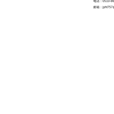
电话：0510-86
邮箱：jyht757@