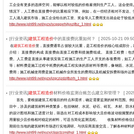
工企业有更多的选择空间，能够以相对较低的价格雇佣到生产工人。这会使得
情况下，人工费在直接费中的比重相应下降。例如，在一些经济相对不发达、
工人涌入建筑市场，施工企业给出的工资、奖金等人工费用支出就会处于较低
http://www.jsht99.net/xyzx/scgqgxrhjtyxzjfbz_1.html
[行业资讯]
建筑工程造价
中的直接费比重如何？
[ 2025-10-21 09:50
在
建筑工程造价
里，直接费通常占据较大比重，是工程造价的核心组成部分，
介绍： 直接费的构成 直接费由直接工程费和措施费组成。 ‌直接工程费‌：
费。人工费是直接从事建筑安装工程施工的生产工人开支的各项费用，如工
等；材料费是施工过程中耗费的构成工程实体的原材料等费用，像钢筋、水泥
费用；施工机械使用费是施工机械作业所发生的费用以及机械安拆费和场外运
http://www.jsht99.net/xyzx/jzgczjzdzjfbzrh_1.html
[行业资讯]
建筑工程造价
材料价格监测台账怎么建立和管理？
[ 202
首先，要根据建筑工程项目的特点和需求，确定需要监测的材料范围。例
目中，涉及的建筑材料种类繁多，包括钢材、水泥、砂石、砖瓦、木材、防水
的设计图纸和施工进度计划，筛选出对工程成本影响较大且价格波动较频繁的
用量较少且价格相对稳定的材料，可适当简化监测流程。 收集材料价格信息
期前往当地的建筑材料市场进行实地调研。与供应商直接交流，了解各种材料
http://www.jsht99.net/xyzx/cljgjctzzmjlhgl_1.html