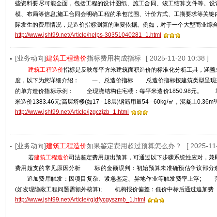
些资料要尽可能全面，包括工程的设计图纸、施工合同、竣工结算文件等。设
模、布局等信息;施工合同会明确工程的承包范围、计价方式、工期要求等关键
际发生的费用情况，是造价指标测算的重要依据。例如，对于一个大型商业综
http://www.jsht99.net/Article/helps-30351040281_1.html
[业务动向]
建筑工程造价
指标费用构成指标
[ 2025-11-20 10:38 ]
建筑工程造价
指标是反映每平方米建筑面积造价的标准化分析工具，涵盖
度，以下为您详细介绍： 一、总造价指标 总造价指标按建筑类型呈现
的单方造价指标示例： ‌全现浇结构住宅楼‌：每平米造价1850.98元。 
米造价1383.46元;高层塔楼(如17 - 18层)钢筋用量54 - 60kg/㎡，混凝土0.
http://www.jsht99.net/Article/jzgczjzb_1.html
[业务动向]
建筑工程造价
如果鉴定费用超过预算怎么办？
[ 2025-11
若
建筑工程造价
司法鉴定费用超出预算，可通过以下步骤系统性应对，兼
费用超支的常见原因分析‌ ‌标的金额误判‌：初始预算未准确预估争议部分造
‌追加费用触发‌：因项目复杂、紧急鉴定、异地作业等触发费率上浮; ‌范
(如发现隐蔽工程问题需额外核算); ‌机构报价偏差‌：低价中标后通过追加费
http://www.jsht99.net/Article/rgjdfycgyszmb_1.html