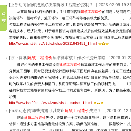
[业务动向]如何把握好决策阶段工程造价控制？
[ 2026-02-09 19:31
从事建筑设计相关的行业，往往碰到咨询
建筑工程造价
的问题，这问题不
决策环节、招标环节、施工环节、竣工环节等等都有很大的关系。 一、
控制工程造价的关键在于工程实施之前，即是投资决策与立项之后的设计阶段
各项技术、经济决策，对于项目投资与项目建成以后的经济效益具有决定性的
重要的阶段。由相关资料分析表明，在项目决策及方案设计阶段影响工程造价的
http://www.jsht99.net/Article/helps-20211943451_1.html
[行业资讯]
建筑工程造价
预结算审核工作水平提升策略
[ 2026-01-2
做好相关的准备工作是提高
建筑工程造价
预算审核工作水平的重要前提。
分析施工图纸，同时还要注意设计图纸和竣工图纸间存在的差异，保证工程造
保证相关资料的准确性和完整性，避免出现报价和定额量的虚假等情况。如果
时的联系相关的负责人和部门，从而保证预决算审核工作的顺利完成。 1
确的审核方式能够有效的提高审核工作的质量和效率。所以说，为了提高审核
①明
http://www.jsht99.net/xyzx/jzgczjyjsshgzsptscl_1.html
[恒泰动态]有哪些措施可以防止
建筑工程造价
失控？
[ 2026-01-12 1
防止
建筑工程造价
失控，关键在于全过程精细化管理，以下是具体措
估算‌：通过多方案比选确定最优投资方案，确保估算准确。 ‌限额设计‌：
后续设计概算。 二、设计阶段 ‌技术经济比较‌：优化设计方案，寻求投