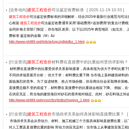
[业务动向]
建筑工程造价
司法鉴定收费标准
[ 2025-11-19 10:33 ]
建筑工程造价
司法鉴定收费标准的详细解析，结合2025年最新行业规范与司法
心框架‌
建筑工程造价
司法鉴定收费通常采用‌“基础费用+追加费用”‌的复合计
会同价格主管部门制定，存在地区差异。以下以2025年典型地区（如北京、上海
费标准‌ ‌鉴定标的金额（M）&z
http://www.jsht99.net/Article/jzgczjsfjdsfbz_1.html
[行业资讯]
建筑工程造价
材料费在直接费中的比重如何受供求影响？
材料费在直接费中的比重受供求关系影响显著，具体表现为‌供大于求时比重下
不同供求场景展开分析： 供大于求：材料费比重下降 当市场上某种建筑材料
面临激烈的竞争。为了促进销售、抢占市场份额，供应商往往会采取降价策略
直接费总额不变的前提下，材料费在直接费中的比重就会相应下降。 例如，在
石供应充足，而当地的建筑项目对砂石的需求相对稳定。此时，砂石料场之间
http://www.jsht99.net/xyzx/clfzzjfzdbzrhsgqyx_1.html
[行业资讯]
建筑工程造价
市场供求关系如何具体影响直接费比重？
[
市场供求关系会从劳动力、材料、施工机械三个方面具体影响直接费比重，以下
对人工费及直接费比重的影响 ‌劳动力供应充足时‌：当市场上从事建筑安装工