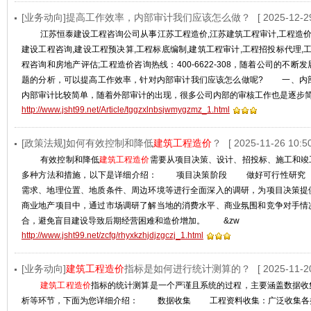
[业务动向]提高工作效率，内部审计我们应该怎么做？
[ 2025-12-2
江苏恒泰建设工程咨询公司从事江苏工程造价,江苏建筑工程审计,工程造价
建设工程咨询,建设工程预决算,工程标底编制,建筑工程审计,工程招投标代理,
程咨询和房地产评估;工程造价咨询热线：400-6622-308，随着公司的不
题的分析，可以提高工作效率，针对内部审计我们应该怎么做呢? 一、内
内部审计比较简单，随着外部审计的出现，很多公司内部的审核工作也是逐步
http://www.jsht99.net/Article/tggzxlnbsjwmygzmz_1.html
[政策法规]如何有效控制和降低
建筑工程造价
？
[ 2025-11-26 10:50
有效控制和降低
建筑工程造价
需要从项目决策、设计、招投标、施工和竣
多种方法和措施，以下是详细介绍： 项目决策阶段 ‌做好可行性研究‌ 
需求、地理位置、地质条件、周边环境等进行全面深入的调研，为项目决策提
商业地产项目中，通过市场调研了解当地的消费水平、商业氛围和竞争对手情
合，避免盲目建设导致后期经营困难和造价增加。 &zw
http://www.jsht99.net/zcfg/rhyxkzhjdjzgczj_1.html
[业务动向]
建筑工程造价
指标是如何进行统计测算的？
[ 2025-11-2
建筑工程造价
指标的统计测算是一个严谨且系统的过程，主要涵盖数据收
析等环节，下面为您详细介绍： 数据收集 ‌工程资料收集‌：广泛收集各