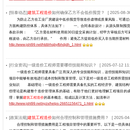
[恒泰动态]
建筑工程造价
如何确保乙方不会低价囤货？
[ 2025-08-3
为防止乙方在工业厂房建设中低价囤货导致造价虚增或质量风险，可通过‌合
方面构建防控体系，具体方法如下： 一、合同条款设计：从源头限制囤货
条款示例‌： “乙方需在材料使用前30日提交采购计划，经甲方审核后方可
格波动，由乙方自行承担。” ‌作用‌：避免乙方提前低价买入非当期所需材料
http://www.jsht99.net/htdt/rhqbyfbhdjdh_1.html
[行业资讯]一级造价工程师需要哪些技能和知识？
[ 2025-07-12 11:
一级造价工程师需要具备广泛而深入的专业技能和知识，这些技能和知识
项目中能够有效地进行成本控制和预算管理。以下是对一级造价工程师所需
业知识 ‌基础理论‌：一级造价工程师需要具备扎实的工程经济学、建筑结构
些理论是构建整个造价管理体系的基础，有助于他们更好地理解工程项目的
理‌：掌握
建筑工程造价
的基本概念、组成以及计算方法，如清单计
http://www.jsht99.net/xyzx/helps-26651156471_1.html
[政策法规]
建筑工程造价
如何合理控制和管理措施费用？
[ 2025-04
合理控制和管理措施费用是工程项目管理中的重要环节。以下是一些具体