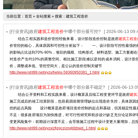
当前位置：
首页
»
全站搜索
» 搜索：建筑工程造价
[行业资讯]政府
建筑工程造价
中哪个部分最可控?
[ 2026-06-13 09:4
结合工程实践和造价管控经验来看，‌设计阶段造价控制是政府
建筑工程造
价管控的核心，具体原因和可控性分析如下： 一、设计阶段可控性最强
的影响占比达到‌70%-90%‌，项目的规模、结构形式、材料选型、施工方案
对造价产生约10%的调整空间。相比施工阶段难以逆转的成本消耗，设计阶
价，调整成本低、管控空间大，是公认的造价控制关键节
http://www.jsht99.net/xyzx/helps-59360950381_1.html
[行业资讯]政府
建筑工程造价
中哪个部分最不稳定?
[ 2026-06-13 0
结合公开资料和工程实践来看，‌设计概算及后续工程变更环节是政府
建筑
施工完成后的竣工结算阶段，也容易因前期管理缺位出现造价失控，具体原
控的起点风险 设计概算是政府项目造价控制的起点和基础，但其稳定性
不足：很多政府项目为加快推进，对可行性研究和初步设计缺乏充分论证
变更风险集中：前期设计深度不足，会导致施工过程中设计变更大量增加，总
http://www.jsht99.net/xyzx/zfjzgczjzngbfzbwd_1.html