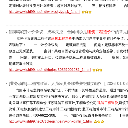
定期对比设计投资与计划投资，超支时及时修正。 三、招投标阶段 ‌合理
http://www.jsht99.net/htdt/ynxcskyfzzjsk_1.html
[恒泰动态]计价争议、成本失控、合同纠纷是
建筑工程造价
中的常见
江苏恒泰建设工程咨询
建筑工程造价
中的常见问题主要集中在‌计价争议、
表现如下： 一、计价争议类 ‌定额套用混乱‌ 问题：定额标准不统一(
致企业无所适从。 案例：某项目因省造价管理站与政府定额差异，引发材
差‌ 问题：临时施工洞口、拉结筋等隐蔽工程量易被遗漏。 案例：某住
钢筋混凝土过梁
http://www.jsht99.net/htdt/helps-30351001281_1.html
[业务动向]工程内部审计人员应具备哪些关键能力呢?
[ 2026-01-03
内部审计涵盖的领域极为广泛，不同情形下其特性差异显著。通过内部审
并在此基础上提出切实可行的解决方案。那么，内部审计人员应具备哪些关
询公司从事江苏工程造价,江苏建筑工程审计,工程造价公司,
建筑工程造价
,建筑
决算,工程标底编制,建筑工程审计,工程招投标代理,工程预算审计,工程结算审
造价咨询热线：400-6622-308. 一、内部审计应该具备哪些能力 1.
http://www.jsht99.net/Article/gcnbsjryyjbnxgjnln_1.html